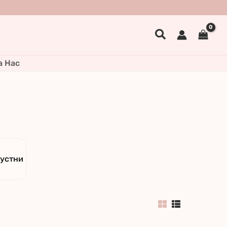
Search
а Нас
 устни