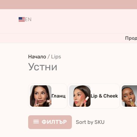
Skip
to
EN
content
Прод
Начало
/ Lips
Устни
Гланц
Lip & Cheek
ФИЛТЪР