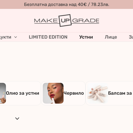
Безплатна доставка над 40€ / 78.23лв.
укти
LIMITED EDITION
Устни
Лице
З
Олио за устни
Червило
Балсам за