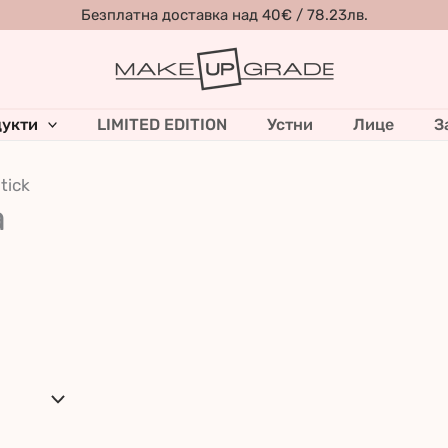
Безплатна доставка над 40€ / 78.23лв.
укти
LIMITED EDITION
Устни
Лице
З
tick
а