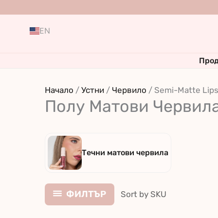
Skip
to
EN
content
Прод
Начало
/
Устни
/
Червило
/ Semi-Matte Lips
Полу Матови Червил
Течни матови червила
ФИЛТЪР