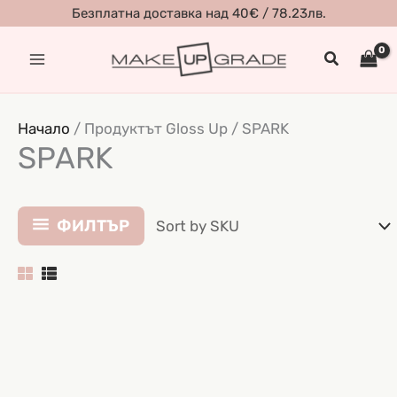
Skip
Безплатна доставка над 40€ / 78.23лв.
to
Search
content
Начало
/ Продуктът Gloss Up / SPARK
SPARK
ФИЛТЪР