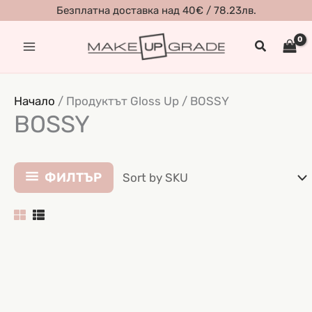
Skip
Безплатна доставка над 40€ / 78.23лв.
to
Search
content
Начало
/ Продуктът Gloss Up / BOSSY
BOSSY
ФИЛТЪР