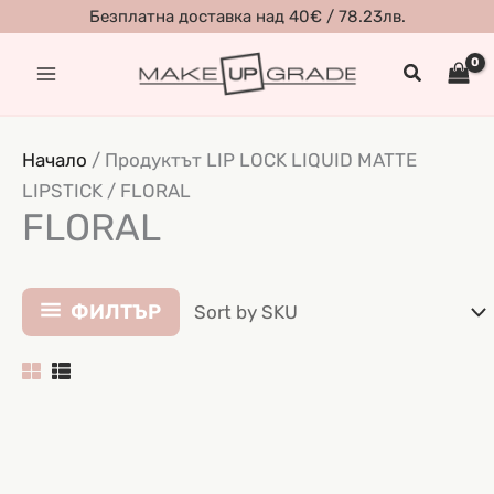
Skip
Безплатна доставка над 40€ / 78.23лв.
to
Search
content
Начало
/ Продуктът LIP LOCK LIQUID MATTE
LIPSTICK / FLORAL
FLORAL
ФИЛТЪР