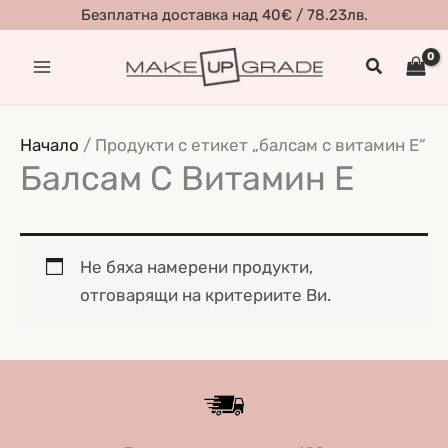
Skip
Безплатна доставка над 40€ / 78.23лв.
to
Search
content
Начало
/ Продукти с етикет „балсам с витамин E“
Балсам С Витамин E
Не бяха намерени продукти,
отговарящи на критериите Ви.