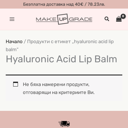
Skip
Безплатна доставка над 40€ / 78.23лв.
to
Search
content
Начало
/ Продукти с етикет „hyaluronic acid lip
balm“
Hyaluronic Acid Lip Balm
Не бяха намерени продукти,
отговарящи на критериите Ви.