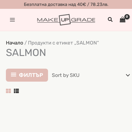
Skip
Безплатна доставка над 40€ / 78.23лв.
to
Search
content
Начало
/ Продукти с етикет „SALMON“
SALMON
ФИЛТЪР