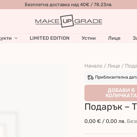
Безплатна доставка над 40€ / 78.23лв.
укти
LIMITED EDITION
Устни
Лице
З
Начало
/
Лице
/ Под
Приблизителна дата 
количество
ДОБАВИ В
КОЛИЧКАТА
за
Подарък – 
Подарък
-
0,00
€
/ 0,00 лв.
Без
Течно
Матово