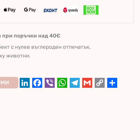
а при поръчки над 40€
ект с нулев въглероден отпечатък.
ху животни.
ИМИ
LinkedIn
Facebook
Viber
WhatsApp
Telegram
Gmail
Copy
Share
Link