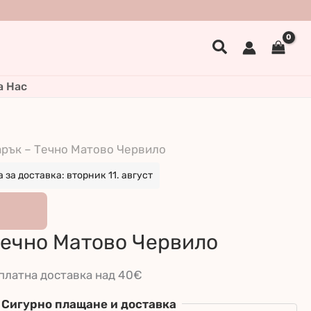
Search
а Нас
арък – Течно Матово Червило
за доставка: вторник 11. август
Течно Матово Червило
платна доставка над 40€
Сигурно плащане и доставка