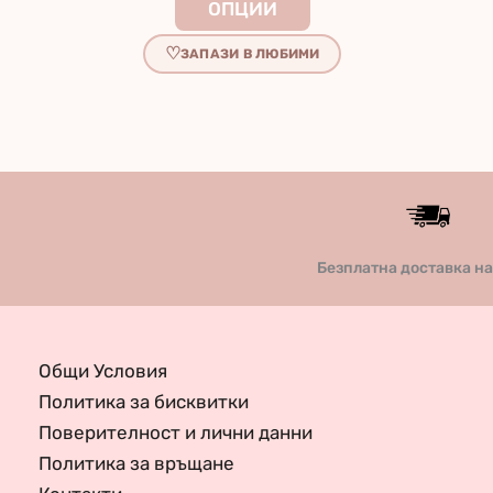
This
ОПЦИИ
product
ЗАПАЗИ В ЛЮБИМИ
has
multiple
variants.
The
options
may
be
Безплатна доставка н
chosen
on
the
Общи Условия
product
Политика за бисквитки
page
Поверителност и лични данни
Политика за връщане