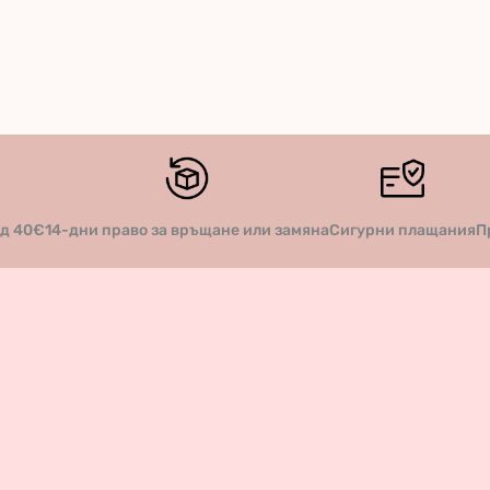
14-дни право за връщане или замяна
Сигурни плащания
П
ад 40€