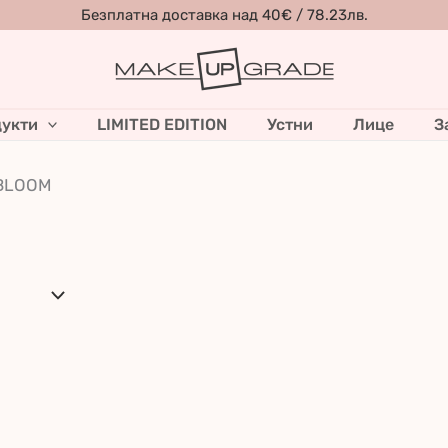
Безплатна доставка над 40€ / 78.23лв.
укти
LIMITED EDITION
Устни
Лице
З
 BLOOM