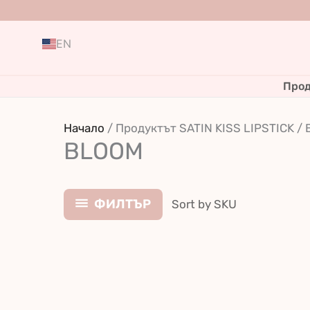
Skip
to
EN
content
Прод
Начало
/ Продуктът SATIN KISS LIPSTICK /
BLOOM
ФИЛТЪР